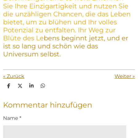
Sie Ihre Einzigartigkeit und nutzen Sie
die unzähligen Chancen, die das Leben
bietet, um zu blühen und Ihr volles
Potenzial zu entfalten. Ihr Weg zur
Blüte des Le
bens beginnt jetzt, und er
ist so lang und schön wie das
Universum selbst.
«
Zurück
Weiter
»
T
T
T
T
e
e
e
e
i
i
i
i
Kommentar hinzufügen
l
l
l
l
e
e
e
e
n
n
n
n
Name *