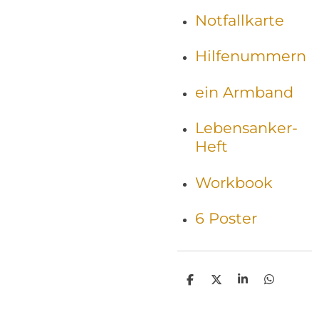
Notfallkarte
Hilfenummern
ein Armband
Lebensanker-
Heft
Workbook
6 Poster
T
T
T
T
e
e
e
e
i
i
i
i