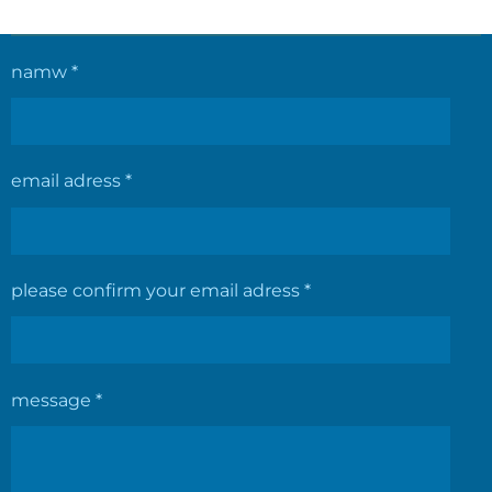
l
l
l
l
e
e
e
e
n
n
n
n
namw *
email adress *
please confirm your email adress *
message *